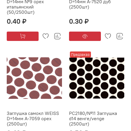
D=14мм №9 орех
D=14мм А-7520 дуб
итальянский
(2500шт)
(50/2500шт)
0.40 ₽
0.30 ₽
Предзаказ
Заглушка самокл WEISS
PC2180/№11 Заглушка
D=14мм А-7059 орех
d14 венге/venge
(2500шт)
(2500шт)