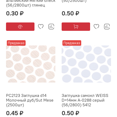
альпийский мягкий блеск
(50/2500шт)
(56/2800шт) глянец
0.30 ₽
0.50 ₽
Предзаказ
Предзаказ
PC2123 Заглушка d14
Заглушка самокл WEISS
Молочный дуб/Sut Mese
D=14мм А-0288 серый
(2500шт)
(56/2800) 5412
0.45 ₽
0.50 ₽