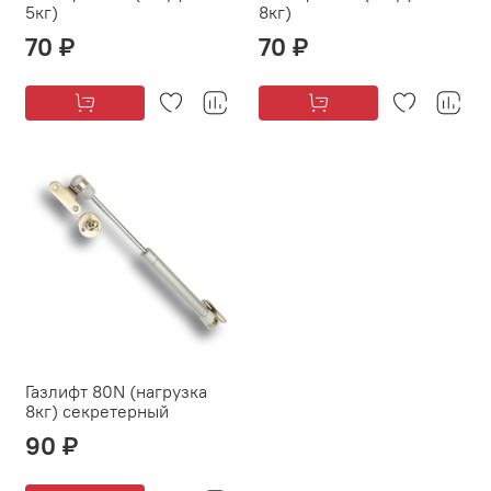
5кг)
8кг)
70 ₽
70 ₽
Газлифт 80N (нагрузка
8кг) секретерный
90 ₽