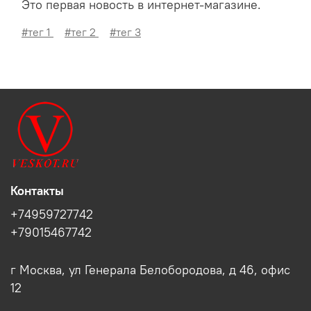
Это первая новость в интернет-магазине.
#тег 1
#тег 2
#тег 3
Контакты
+74959727742
+79015467742
г Москва, ул Генерала Белобородова, д 46, офис
12