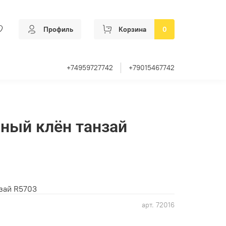
Профиль
Корзина
0
+74959727742
+79015467742
ный клён танзай
зай R5703
арт.
72016