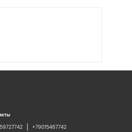
акты
59727742
+79015467742