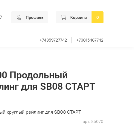
Профиль
Корзина
0
+74959727742
+79015467742
00 Продольный
линг для SB08 СТАРТ
й круглый рейлинг для SB08 СТАРТ
арт.
85070