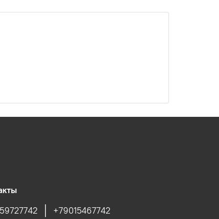
акты
59727742
+79015467742