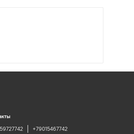
акты
59727742
+79015467742