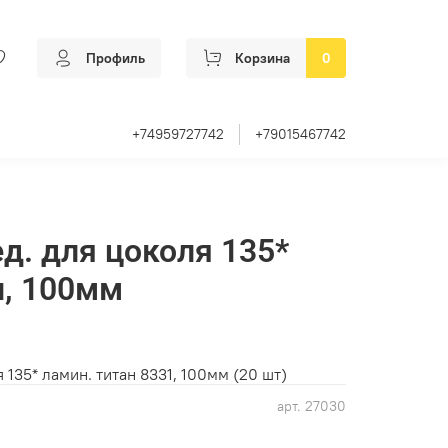
Профиль
Корзина
0
+74959727742
+79015467742
д. для цоколя 135*
н, 100мм
 135* ламин. титан 8331, 100мм (20 шт)
арт.
27030