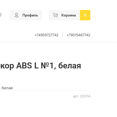
Профиль
Корзина
0
+74959727742
+79015467742
кор ABS L №1, белая
, белая
арт.
20014