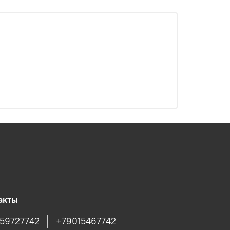
акты
59727742
+79015467742