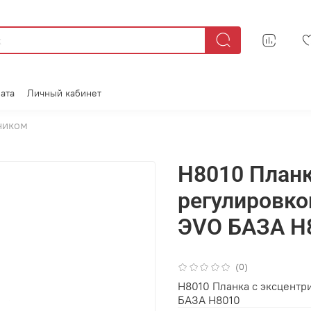
ата
Личный кабинет
чиком
Н8010 Планк
регулировко
ЭVO БАЗА H
(0)
Н8010 Планка с эксцентр
БАЗА H8010