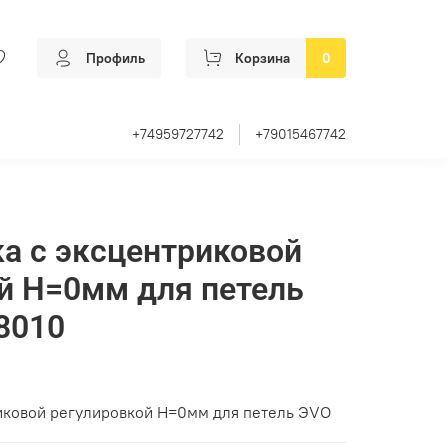
Профиль
Корзина
0
+74959727742
+79015467742
а с эксцентриковой
й Н=0мм для петель
8010
иковой регулировкой Н=0мм для петель ЭVO