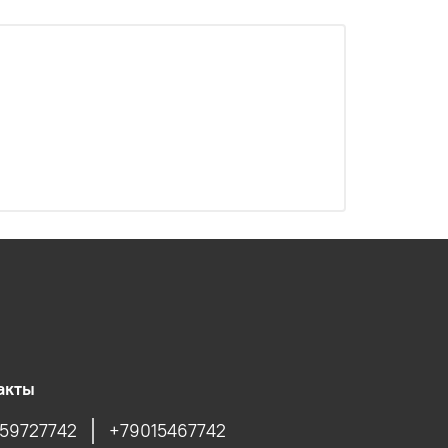
акты
59727742
+79015467742