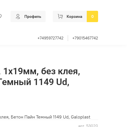
Профиль
Корзина
0
+74959727742
+79015467742
 1x19мм, без клея,
Темный 1149 Ud,
клея, Бетон Пайн Темный 1149 Ud, Galoplast
арт.
53020