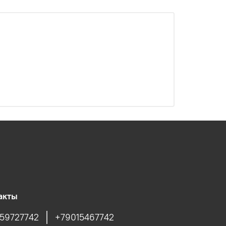
акты
59727742
+79015467742