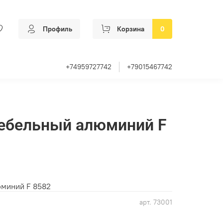
Профиль
Корзина
0
+74959727742
+79015467742
ебельный алюминий F
миний F 8582
арт.
73001